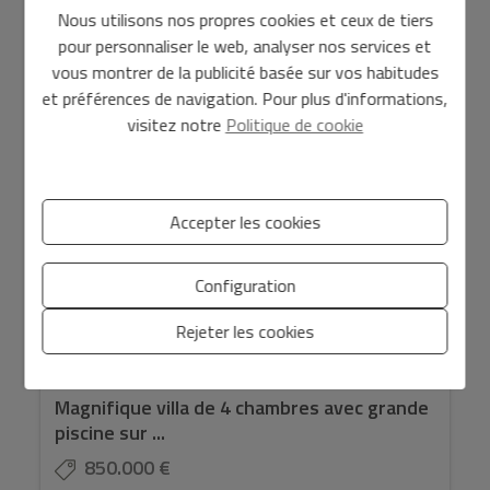
Nous utilisons nos propres cookies et ceux de tiers
pour personnaliser le web, analyser nos services et
2
2
Ref. PPS10ZECQI
84 m
382 m
3
2
vous montrer de la publicité basée sur vos habitudes
et préférences de navigation. Pour plus d'informations,
visitez notre
Politique de cookie
Accepter les cookies
Configuration
Rejeter les cookies
Magnifique villa de 4 chambres avec grande
piscine sur ...
850.000 €