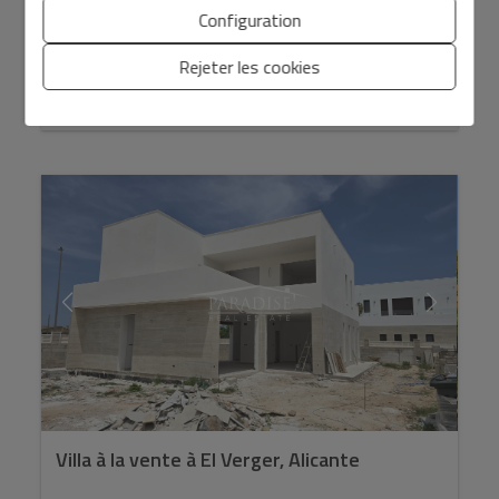
Configuration
Rejeter les cookies
2
2
Ref. PPS1GFG26D
76 m
78 m
2
2
Villa à la vente à El Verger, Alicante