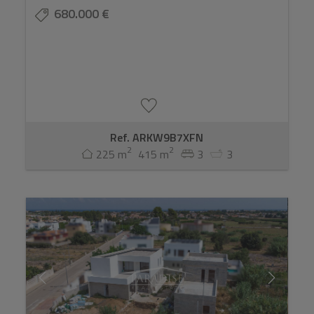
680.000 €
Ref. ARKW9B7XFN
2
2
225 m
415 m
3
3