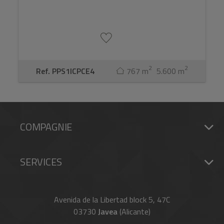
2
2
Ref. PPS1ICPCE4
767 m
5.600 m
COMPAGNIE
SERVICES
Avenida de la Libertad block 5, 47C
03730
Javea
(Alicante)