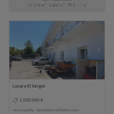
2
2
273 m
3.300 m
5
4
Local a El Vergel
2.000.000 €
new property - description will follow soon