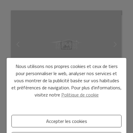
Nous utilisons nos propres cookies et ceux de tiers
pour personnaliser le web, analyser nos services et
vous montrer de la publicité basée sur vos habitudes
Maison mitoyenne neuve à El Vergel, près
et préférences de navigation. Pour plus d'informations,
de la mer
visitez notre
Politique de cookie
384.500 €
Fenêtres et portes-fenêtres en aluminium haut de
gamme, avec rupture thermique et double vitrage avec
Accepter les cookies
chambre de type « Climalit ». Stores motorisés dans les
chambre...