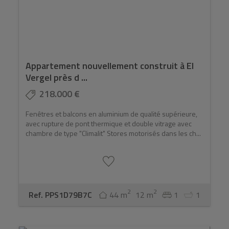
Appartement nouvellement construit à El
Vergel près d ...
218.000 €
Fenêtres et balcons en aluminium de qualité supérieure,
avec rupture de pont thermique et double vitrage avec
chambre de type "Climalit" Stores motorisés dans les ch...
2
2
Ref. PPS1D79B7C
44 m
12 m
1
1