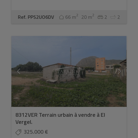
2
2
Ref. PPS2UO6DV
66 m
20 m
2
2
8312VER Terrain urbain à vendre à El
Vergel.
325.000 €